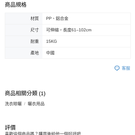
商品規格
材質
PP、鋁合金
尺寸
可伸縮，長度61–102cm
耐重
15KG
產地
中國
客服
商品相關分類 (1)
洗衣晾曬
曬衣用品
評價
喜歡這個商品嗎？購買後給他一個好評吧