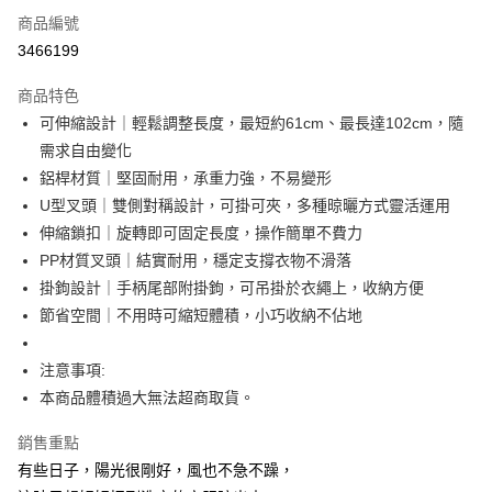
商品編號
LINE Pay
3466199
Apple Pay
商品特色
街口支付
可伸縮設計｜輕鬆調整長度，最短約61cm、最長達102cm，隨
需求自由變化
悠遊付
鋁桿材質｜堅固耐用，承重力強，不易變形
AFTEE先享後付
U型叉頭｜雙側對稱設計，可掛可夾，多種晾曬方式靈活運用
相關說明
伸縮鎖扣｜旋轉即可固定長度，操作簡單不費力
【關於「AFTEE先享後付」】
PP材質叉頭｜結實耐用，穩定支撐衣物不滑落
ATM付款
AFTEE先享後付是「在收到商品之後才付款」的支付方式。 讓您購物簡單
掛鉤設計｜手柄尾部附掛鉤，可吊掛於衣繩上，收納方便
便利好安心！
１．簡單：不需註冊會員、不需綁卡、不需儲值。
節省空間｜不用時可縮短體積，小巧收納不佔地
運送方式
２．便利：只要手機號碼，簡訊認證，即可結帳。
３．安心：先確認商品／服務後，再付款。
宅配
注意事項:
每筆NT$100，滿NT$799(含以上)免運費
【「AFTEE先享後付」結帳流程】
本商品體積過大無法超商取貨。
１．於結帳方式選擇「AFTEE先享後付」後，將跳轉至「AFTEE先享後付」
離島宅配
結帳頁面，進行簡訊認證並確認金額後，即可完成結帳。
銷售重點
２．訂單成立數日內，您將收到繳費通知簡訊。
每筆NT$150
３．收到繳費通知簡訊後14天內，點擊此簡訊中的連結，可透過四大超商／
有些日子，陽光很剛好，風也不急不躁，
ATM／網路銀行／等多元方式進行付款，方視為交易完成。