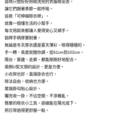
這時只想好好把剛洗完的衣服晾出去，
※ 請注意：結帳手續完成當下不需立刻繳費，但若您需要取消訂單，請聯絡
讓它們跟著季節一起呼吸。
購買商品的店家。未經商家同意取消之訂單仍視為有效，需透過AFTEE先享
後付繳納相關費用。
這款「可伸縮晾衣桿」，
※ 交易是否成功請以「AFTEE先享後付 」之結帳頁面顯示為準，若有關於
就像一個懂生活的小幫手，
是否繳費成功／繳費後需取消欲退款等相關疑問，請聯繫「AFTEE先享後付
每次用起來都讓人覺得安心又順手。
客戶支援中心」
https://netprotections.freshdesk.com/support/home
鋁桿手柄厚實耐重，
【注意事項】
無論是冬天厚衣還是夏天薄衫，晾得穩穩的。
１．透過由恩沛科技股份有限公司提供之「AFTEE先享後付」服務完成之交
易，需依本服務之必要範圍內提供個人資料，並將交易相關給付款項請求債
手一轉、長度就隨你調，從61cm到102cm，
權轉讓予恩沛科技股份有限公司。
陽台、窗邊、走廊，都能剛剛好地配合。
２．關於個人資料處理事宜，請瀏覽以下網址：
兩側U型叉頭的設計，更是方便。
https://aftee.tw/terms/#terms3
３．未成年的使用者請事先徵得法定代理人或監護人之同意方可使用
小衣架也好，直接掛衣也行，
「AFTEE先享後付」，若未經同意申辦者引起之損失，本公司不負相關責
晾法自由，收納也方便。
任。
４．使用「AFTEE先享後付」時，將依據個別帳號之用戶狀況，依本公司即
尾端掛勾貼心設計，
時審查核予不同之上限額度；若仍有額度不足之情形，本公司將視審查結果
曬完收一掛，不佔空間、不添雜亂。
請求用戶進行身份認證。
簡單的晾衣小工具，卻總能在陽光底下，
５．嚴禁一人註冊多個帳號或使用他人資訊註冊。若發現惡意使用之情形，
恩沛科技股份有限公司將有權停止該用戶之使用額度並採取法律行動。
把日常過得更舒服一點。