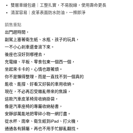
7-11取貨付款
結帳頁面，進行簡訊認證並確認金額後，即可完成結帳。
雙層車縫包邊｜工整扎實，不易脫線，使用壽命更長
２．訂單成立數日內，您將收到繳費通知簡訊。
每筆NT$60，滿NT$499(含以上)免運費
清潔容易｜皮革表面防水防油，一擦即淨
３．收到繳費通知簡訊後14天內，點擊此簡訊中的連結，可透過四大超商／
ATM／網路銀行／等多元方式進行付款，方視為交易完成。
7-11取貨(快速到店)
※ 請注意：結帳手續完成當下不需立刻繳費，但若您需要取消訂單，請聯絡
銷售重點
每筆NT$115
購買商品的店家。未經商家同意取消之訂單仍視為有效，需透過AFTEE先享
出門趕時間，
後付繳納相關費用。
副駕上塞著衛生紙、水瓶、孩子的玩具，
宅配
※ 交易是否成功請以「AFTEE先享後付 」之結帳頁面顯示為準，若有關於
是否繳費成功／繳費後需取消欲退款等相關疑問，請聯繫「AFTEE先享後付
一不小心剎車還會滾下來。
每筆NT$100，滿NT$799(含以上)免運費
客戶支援中心」
https://netprotections.freshdesk.com/support/home
後座也沒好到哪裡去，
離島宅配
【注意事項】
充電線、平板、零食包東一個西一個，
１．透過由恩沛科技股份有限公司提供之「AFTEE先享後付」服務完成之交
每筆NT$150
坐起來卡卡的，心情也跟著煩。
易，需依本服務之必要範圍內提供個人資料，並將交易相關給付款項請求債
你不是懶得整理，而是一直找不到一個真的
權轉讓予恩沛科技股份有限公司。
２．關於個人資料處理事宜，請瀏覽以下網址：
能收、能撐、好看又好裝的車用收納。
https://aftee.tw/terms/#terms3
現在，不必再忍受雜亂帶來的焦躁，
３．未成年的使用者請事先徵得法定代理人或監護人之同意方可使用
「AFTEE先享後付」，若未經同意申辦者引起之損失，本公司不負相關責
這款汽車皮革椅背收納掛袋，
任。
像是汽車座椅的專屬收納秘書，
４．使用「AFTEE先享後付」時，將依據個別帳號之用戶狀況，依本公司即
安靜卻萬能地把零碎小物一網打盡。
時審查核予不同之上限額度；若仍有額度不足之情形，本公司將視審查結果
請求用戶進行身份認證。
從水杯、雨傘、衛生紙到iPad、打火機，
５．嚴禁一人註冊多個帳號或使用他人資訊註冊。若發現惡意使用之情形，
通通各有歸屬，再也不用手忙腳亂翻找。
恩沛科技股份有限公司將有權停止該用戶之使用額度並採取法律行動。