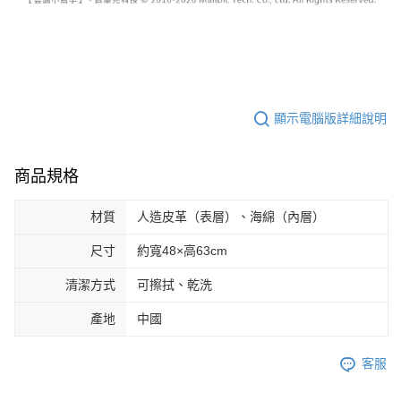
顯示電腦版詳細說明
商品規格
材質
人造皮革（表層）、海綿（內層）
尺寸
約寬48×高63cm
清潔方式
可擦拭、乾洗
產地
中國
客服