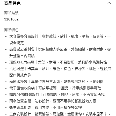
商品特色
信用卡一次付款
商品編號
超商取貨付款
3161802
LINE Pay
商品特色
Apple Pay
大容量多分層設計｜收納雜誌、飲料、紙巾、平板、玩具等，一
袋全搞定
街口支付
高質感皮革材質｜選用超纖人造皮革，外觀細緻、耐磨耐刮，提
悠遊付
升整體車內質感
環保XPE內夾層｜柔韌、耐用、不易變形，兼具防水防潮特性
AFTEE先享後付
六色可選｜卡其黃、酒紅、米色、棕色、神秘黑、橘色，輕鬆搭
相關說明
配座椅或內飾
【關於「AFTEE先享後付」】
ATM付款
AFTEE先享後付是「在收到商品之後才付款」的支付方式。 讓您購物簡單
兩側水杯袋｜專屬位置放置水壺、奶瓶或飲料杯，不怕翻倒
便利好安心！
電子設備收納袋｜可放平板等3C產品，行車娛樂隨手可取
１．簡單：不需註冊會員、不需綁卡、不需儲值。
運送方式
鑰匙/小物掛勾設計｜可掛鑰匙、飾品、吊飾，不再東翻西找
２．便利：只要手機號碼，簡訊認證，即可結帳。
３．安心：先確認商品／服務後，再付款。
全家取貨付款
雨傘放置空間｜貼心設計，遇雨不用手忙腳亂找地方塞
衛生紙專用袋｜取用方便，不用再擠在杯架裡
每筆NT$60，滿NT$499(含以上)免運費
【「AFTEE先享後付」結帳流程】
１．於結帳方式選擇「AFTEE先享後付」後，將跳轉至「AFTEE先享後付」
三步安裝設計｜鬆緊綁帶、魔鬼氈、金屬掛勾，安裝牢靠不卡卡