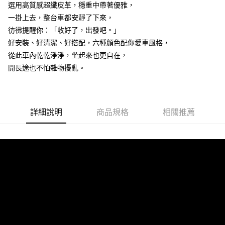
選用高質感超纖皮革，穩重中帶著優雅，
一掛上去，整台車都安靜了下來，
彷彿提醒你：「收好了，出發吧。」
好安裝、好清潔、好搭配，六種顏色配你愛車風格，
從此車內乾乾淨淨，坐起來也更自在，
開長途也不怕雜物擾亂。
詳細說明
商品規格
相關推薦