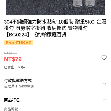
304不鏽鋼強力防水黏勾 10個裝 耐重5KG 金屬
掛勾 廚房浴室掛鉤 收納掛鈎 置物掛勾
【BG0224】《約翰家庭百貨
超取滿NT$499免運
NT$189
NT$79
已賣出：68件
付款與運送方式
超取滿NT$499免運
付款方式
商品特色
信用卡一次付款
商品編號