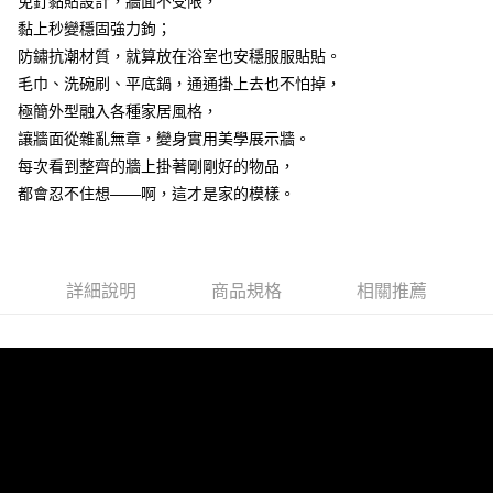
免釘黏貼設計，牆面不受限，
ATM／網路銀行／等多元方式進行付款，方視為交易完成。
7-11取貨(快速到店)
※ 請注意：結帳手續完成當下不需立刻繳費，但若您需要取消訂單，請聯絡
黏上秒變穩固強力鉤；
每筆NT$115
購買商品的店家。未經商家同意取消之訂單仍視為有效，需透過AFTEE先享
防鏽抗潮材質，就算放在浴室也安穩服服貼貼。
後付繳納相關費用。
毛巾、洗碗刷、平底鍋，通通掛上去也不怕掉，
宅配
※ 交易是否成功請以「AFTEE先享後付 」之結帳頁面顯示為準，若有關於
是否繳費成功／繳費後需取消欲退款等相關疑問，請聯繫「AFTEE先享後付
極簡外型融入各種家居風格，
每筆NT$100，滿NT$799(含以上)免運費
客戶支援中心」
https://netprotections.freshdesk.com/support/home
讓牆面從雜亂無章，變身實用美學展示牆。
離島宅配
【注意事項】
每次看到整齊的牆上掛著剛剛好的物品，
１．透過由恩沛科技股份有限公司提供之「AFTEE先享後付」服務完成之交
每筆NT$150
都會忍不住想——啊，這才是家的模樣。
易，需依本服務之必要範圍內提供個人資料，並將交易相關給付款項請求債
權轉讓予恩沛科技股份有限公司。
２．關於個人資料處理事宜，請瀏覽以下網址：
https://aftee.tw/terms/#terms3
３．未成年的使用者請事先徵得法定代理人或監護人之同意方可使用
詳細說明
商品規格
相關推薦
「AFTEE先享後付」，若未經同意申辦者引起之損失，本公司不負相關責
任。
４．使用「AFTEE先享後付」時，將依據個別帳號之用戶狀況，依本公司即
時審查核予不同之上限額度；若仍有額度不足之情形，本公司將視審查結果
請求用戶進行身份認證。
５．嚴禁一人註冊多個帳號或使用他人資訊註冊。若發現惡意使用之情形，
恩沛科技股份有限公司將有權停止該用戶之使用額度並採取法律行動。