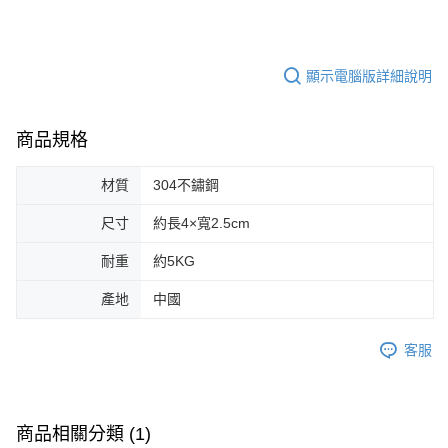
顯示電腦版詳細說明
商品規格
材質
304不鏽鋼
尺寸
約長4×寬2.5cm
耐重
約5KG
產地
中國
客服
商品相關分類 (1)