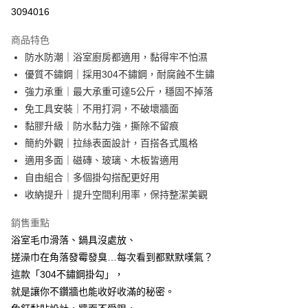
超商取貨付款
3094016
LINE Pay
商品特色
Apple Pay
防水防潮｜浴室廚房都適用，黏得牢不怕濕
優質不鏽鋼｜採用304不鏽鋼，耐腐蝕不生鏽
街口支付
強力承重｜最大承重可達5公斤，穩固不掉落
悠遊付
免工具安裝｜不用打洞，不破壞牆面
黏膠升級｜防水黏力強，撕除不留痕
AFTEE先享後付
簡約外觀｜拉絲表面設計，百搭各式風格
相關說明
適用多面｜磁磚、玻璃、木板皆適用
【關於「AFTEE先享後付」】
ATM付款
AFTEE先享後付是「在收到商品之後才付款」的支付方式。 讓您購物簡單
自由組合｜多個掛勾搭配更好用
便利好安心！
收納提升｜提升空間利用率，保持整潔美觀
１．簡單：不需註冊會員、不需綁卡、不需儲值。
運送方式
２．便利：只要手機號碼，簡訊認證，即可結帳。
銷售重點
３．安心：先確認商品／服務後，再付款。
全家取貨付款
浴室毛巾滑落、鍋具沒處放、
每筆NT$60，滿NT$499(含以上)免運費
【「AFTEE先享後付」結帳流程】
搓澡巾在角落發霉發臭…每次看到都默默嘆氣？
１．於結帳方式選擇「AFTEE先享後付」後，將跳轉至「AFTEE先享後付」
7-11取貨付款
這款「304不鏽鋼掛勾」，
結帳頁面，進行簡訊認證並確認金額後，即可完成結帳。
２．訂單成立數日內，您將收到繳費通知簡訊。
每筆NT$60，滿NT$499(含以上)免運費
就是讓你不鑽牆也能收好收滿的秘密。
３．收到繳費通知簡訊後14天內，點擊此簡訊中的連結，可透過四大超商／