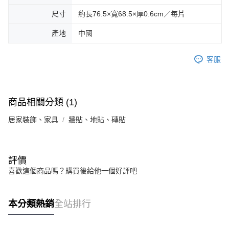
尺寸
約長76.5×寬68.5×厚0.6cm／每片
產地
中國
客服
商品相關分類 (1)
居家裝飾、家具
牆貼、地貼、磚貼
評價
喜歡這個商品嗎？購買後給他一個好評吧
本分類熱銷
全站排行