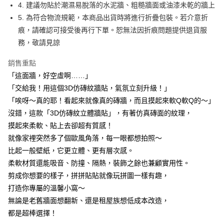
購買商品的店家。未經商家同意取消之訂單仍視為有效，需透過AFTEE先享
4. 建議勿貼於潮濕易脫落的水泥牆、粗糙牆面或油漆未乾的牆上
後付繳納相關費用。
5. 為符合物流規範，本商品出貨時將進行折疊包裝。若介意折
※ 交易是否成功請以「AFTEE先享後付 」之結帳頁面顯示為準，若有關於
是否繳費成功／繳費後需取消欲退款等相關疑問，請聯繫「AFTEE先享後付
痕，請確認可接受後再行下單。恕無法因折痕問題提供退貨服
客戶支援中心」
https://netprotections.freshdesk.com/support/home
務，敬請見諒
【注意事項】
銷售重點
１．透過由恩沛科技股份有限公司提供之「AFTEE先享後付」服務完成之交
易，需依本服務之必要範圍內提供個人資料，並將交易相關給付款項請求債
「這面牆，好空虛啊……」
權轉讓予恩沛科技股份有限公司。
「交給我！用這個3D仿磚紋牆貼，氣氛立刻升級！」
２．關於個人資料處理事宜，請瀏覽以下網址：
「唉呀～真的耶！看起來就像真的磚牆，而且摸起來軟Q軟Q的～」
https://aftee.tw/terms/#terms3
３．未成年的使用者請事先徵得法定代理人或監護人之同意方可使用
沒錯，這款「3D仿磚紋立體牆貼」，有著仿真磚面的紋理，
「AFTEE先享後付」，若未經同意申辦者引起之損失，本公司不負相關責
摸起來柔軟、貼上去卻超有質感！
任。
４．使用「AFTEE先享後付」時，將依據個別帳號之用戶狀況，依本公司即
就像家裡突然多了個歐風角落，每一眼都想拍照～
時審查核予不同之上限額度；若仍有額度不足之情形，本公司將視審查結果
比起一般壁紙，它更立體、更有層次感。
請求用戶進行身份認證。
柔軟材質還能吸音、防撞、隔熱，裝飾之餘也兼顧實用性。
５．嚴禁一人註冊多個帳號或使用他人資訊註冊。若發現惡意使用之情形，
恩沛科技股份有限公司將有權停止該用戶之使用額度並採取法律行動。
剪成你想要的樣子，拼拼貼貼就像玩拼圖一樣有趣，
打造你專屬的溫馨小窩～
無論是老舊牆面想翻新、還是租屋族想低成本改造，
都是超棒選擇！