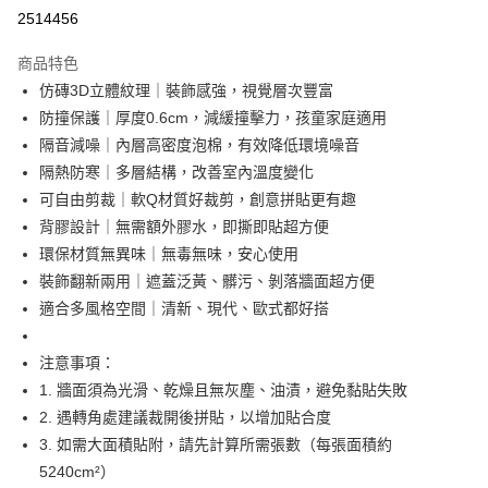
LINE Pay
2514456
Apple Pay
商品特色
街口支付
仿磚3D立體紋理｜裝飾感強，視覺層次豐富
防撞保護｜厚度0.6cm，減緩撞擊力，孩童家庭適用
悠遊付
隔音減噪｜內層高密度泡棉，有效降低環境噪音
AFTEE先享後付
隔熱防寒｜多層結構，改善室內溫度變化
相關說明
可自由剪裁｜軟Q材質好裁剪，創意拼貼更有趣
【關於「AFTEE先享後付」】
背膠設計｜無需額外膠水，即撕即貼超方便
ATM付款
AFTEE先享後付是「在收到商品之後才付款」的支付方式。 讓您購物簡單
環保材質無異味｜無毒無味，安心使用
便利好安心！
１．簡單：不需註冊會員、不需綁卡、不需儲值。
裝飾翻新兩用｜遮蓋泛黃、髒污、剝落牆面超方便
運送方式
２．便利：只要手機號碼，簡訊認證，即可結帳。
適合多風格空間｜清新、現代、歐式都好搭
３．安心：先確認商品／服務後，再付款。
宅配
每筆NT$100，滿NT$799(含以上)免運費
【「AFTEE先享後付」結帳流程】
注意事項：
１．於結帳方式選擇「AFTEE先享後付」後，將跳轉至「AFTEE先享後付」
1. 牆面須為光滑、乾燥且無灰塵、油漬，避免黏貼失敗
離島宅配
結帳頁面，進行簡訊認證並確認金額後，即可完成結帳。
２．訂單成立數日內，您將收到繳費通知簡訊。
2. 遇轉角處建議裁開後拼貼，以增加貼合度
每筆NT$150
３．收到繳費通知簡訊後14天內，點擊此簡訊中的連結，可透過四大超商／
3. 如需大面積貼附，請先計算所需張數（每張面積約
ATM／網路銀行／等多元方式進行付款，方視為交易完成。
5240cm²）
※ 請注意：結帳手續完成當下不需立刻繳費，但若您需要取消訂單，請聯絡