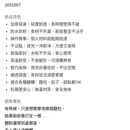
超商取貨付款
2031057
LINE Pay
商品特色
Apple Pay
加厚袋身｜結實耐揉，長時間使用不破
防水防粉｜食材不外漏，廚房整潔不沾手
街口支付
操作簡單｜倒入材料就能開始揉
悠遊付
不沾黏｜揉完一沖即淨，方便又省時
超強密封｜水粉不外溢，安心使用
AFTEE先享後付
高溫耐受｜不易變形，可接觸熱食
相關說明
輕巧收納｜用完折疊收好，不佔空間
【關於「AFTEE先享後付」】
ATM付款
AFTEE先享後付是「在收到商品之後才付款」的支付方式。 讓您購物簡單
通透袋面｜食材狀況清楚掌握
便利好安心！
適合各種麵糰｜麵包、餃子、甜點都OK
１．簡單：不需註冊會員、不需綁卡、不需儲值。
運送方式
料理更安心｜無毒材質，安全無味
２．便利：只要手機號碼，簡訊認證，即可結帳。
３．安心：先確認商品／服務後，再付款。
全家取貨付款
銷售重點
每筆NT$60，滿NT$499(含以上)免運費
【「AFTEE先享後付」結帳流程】
有時候，只是想簡單地做個麵包，
１．於結帳方式選擇「AFTEE先享後付」後，將跳轉至「AFTEE先享後付」
7-11取貨付款
結果廚房像打仗一樣……
結帳頁面，進行簡訊認證並確認金額後，即可完成結帳。
２．訂單成立數日內，您將收到繳費通知簡訊。
每筆NT$60，滿NT$499(含以上)免運費
麵粉灑得到處都是，
３．收到繳費通知簡訊後14天內，點擊此簡訊中的連結，可透過四大超商／