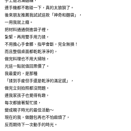
手上還沾滿麵糰，
ATM／網路銀行／等多元方式進行付款，方視為交易完成。
7-11取貨(快速到店)
※ 請注意：結帳手續完成當下不需立刻繳費，但若您需要取消訂單，請聯絡
連手機都不敢碰一下，真的太狼狽了。
每筆NT$115
購買商品的店家。未經商家同意取消之訂單仍視為有效，需透過AFTEE先享
後來朋友推薦我試試這款「神奇和麵袋」，
後付繳納相關費用。
一用我就上癮。
宅配
※ 交易是否成功請以「AFTEE先享後付 」之結帳頁面顯示為準，若有關於
是否繳費成功／繳費後需取消欲退款等相關疑問，請聯繫「AFTEE先享後付
把材料通通倒進袋子裡，
每筆NT$100，滿NT$799(含以上)免運費
客戶支援中心」
https://netprotections.freshdesk.com/support/home
紮緊，再用雙手用力揉，
離島宅配
【注意事項】
不用擔心手會髒、指甲會斷，完全無損！
１．透過由恩沛科技股份有限公司提供之「AFTEE先享後付」服務完成之交
每筆NT$150
而且整個桌面都乾乾淨淨的，
易，需依本服務之必要範圍內提供個人資料，並將交易相關給付款項請求債
做完料理也不用大掃除，
權轉讓予恩沛科技股份有限公司。
２．關於個人資料處理事宜，請瀏覽以下網址：
光這一點就值回票價了。
https://aftee.tw/terms/#terms3
我最愛的，是那種
３．未成年的使用者請事先徵得法定代理人或監護人之同意方可使用
「AFTEE先享後付」，若未經同意申辦者引起之損失，本公司不負相關責
「揉到手痠但手還是乾淨的滿足感」，
任。
做完立刻拍照都沒問題。
４．使用「AFTEE先享後付」時，將依據個別帳號之用戶狀況，依本公司即
連我家孩子也覺得有趣，
時審查核予不同之上限額度；若仍有額度不足之情形，本公司將視審查結果
請求用戶進行身份認證。
每次都搶著幫忙揉，
５．嚴禁一人註冊多個帳號或使用他人資訊註冊。若發現惡意使用之情形，
變成親子時光的最佳活動～
恩沛科技股份有限公司將有權停止該用戶之使用額度並採取法律行動。
現在的我，做麵包再也不怕麻煩了，
反而期待下一次動手的時光。