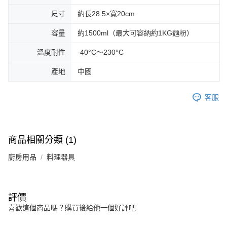
尺寸
約長28.5×寬20cm
容量
約1500ml（最大可容納約1KG麵粉）
溫度耐性
-40°C～230°C
產地
中國
客服
商品相關分類 (1)
廚房用品
料理器具
評價
喜歡這個商品嗎？購買後給他一個好評吧