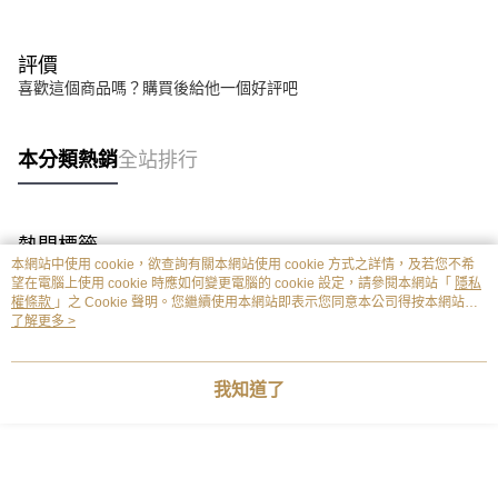
評價
喜歡這個商品嗎？購買後給他一個好評吧
本分類熱銷
全站排行
熱門標籤
本網站中使用 cookie，欲查詢有關本網站使用 cookie 方式之詳情，及若您不希
望在電腦上使用 cookie 時應如何變更電腦的 cookie 設定，請參閱本網站「
隱私
權條款
」之 Cookie 聲明。您繼續使用本網站即表示您同意本公司得按本網站使
用條款之 Cookie 聲明使用 cookie。
了解更多 >
我知道了