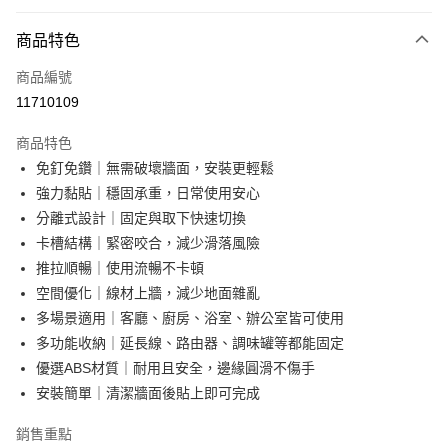
超商取貨付款
商品特色
LINE Pay
商品編號
Apple Pay
11710109
街口支付
商品特色
悠遊付
免釘免鑽｜無需破壞牆面，安裝更輕鬆
AFTEE先享後付
強力黏貼｜穩固承重，日常使用安心
相關說明
分離式設計｜固定與取下快速切換
【關於「AFTEE先享後付」】
卡槽結構｜緊密咬合，減少滑落風險
ATM付款
AFTEE先享後付是「在收到商品之後才付款」的支付方式。 讓您購物簡單
推拉順暢｜使用流暢不卡頓
便利好安心！
１．簡單：不需註冊會員、不需綁卡、不需儲值。
空間優化｜線材上牆，減少地面雜亂
運送方式
２．便利：只要手機號碼，簡訊認證，即可結帳。
多場景適用｜客廳、廚房、浴室、辦公室皆可使用
３．安心：先確認商品／服務後，再付款。
全家取貨付款
多功能收納｜延長線、路由器、調味罐等都能固定
每筆NT$60，滿NT$499(含以上)免運費
【「AFTEE先享後付」結帳流程】
優選ABS材質｜耐用且安全，邊緣圓滑不傷手
１．於結帳方式選擇「AFTEE先享後付」後，將跳轉至「AFTEE先享後付」
安裝簡單｜清潔牆面後貼上即可完成
7-11取貨付款
結帳頁面，進行簡訊認證並確認金額後，即可完成結帳。
２．訂單成立數日內，您將收到繳費通知簡訊。
每筆NT$60，滿NT$499(含以上)免運費
銷售重點
３．收到繳費通知簡訊後14天內，點擊此簡訊中的連結，可透過四大超商／