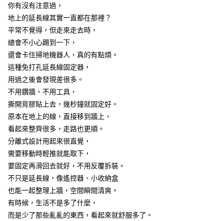
ATM／網路銀行／等多元方式進行付款，方視為交易完成。
你有沒有注意過，
7-11取貨(快速到店)
※ 請注意：結帳手續完成當下不需立刻繳費，但若您需要取消訂單，請聯絡
地上的延長線其實一直都在那裡？
每筆NT$115
購買商品的店家。未經商家同意取消之訂單仍視為有效，需透過AFTEE先享
後付繳納相關費用。
平常不覺得，但走來走去時，
宅配
※ 交易是否成功請以「AFTEE先享後付 」之結帳頁面顯示為準，若有關於
總會不小心踢到一下，
是否繳費成功／繳費後需取消欲退款等相關疑問，請聯繫「AFTEE先享後付
每筆NT$100，滿NT$799(含以上)免運費
還會卡住掃地機器人，真的有點煩。
客戶支援中心」
https://netprotections.freshdesk.com/support/home
這種免打孔延長線固定器，
離島宅配
【注意事項】
用過之後會發現差很多。
１．透過由恩沛科技股份有限公司提供之「AFTEE先享後付」服務完成之交
每筆NT$150
易，需依本服務之必要範圍內提供個人資料，並將交易相關給付款項請求債
不用鑽牆、不用工具，
權轉讓予恩沛科技股份有限公司。
撕開背膠貼上去，幾秒鐘就固定好。
２．關於個人資料處理事宜，請瀏覽以下網址：
原本在地上的線，直接移到牆上，
https://aftee.tw/terms/#terms3
３．未成年的使用者請事先徵得法定代理人或監護人之同意方可使用
看起來整齊很多，走路也更順。
「AFTEE先享後付」，若未經同意申辦者引起之損失，本公司不負相關責
分離式設計用起來很直覺，
任。
需要移動時輕推就能取下，
４．使用「AFTEE先享後付」時，將依據個別帳號之用戶狀況，依本公司即
時審查核予不同之上限額度；若仍有額度不足之情形，本公司將視審查結果
要固定再滑回去就好，不用反覆拆裝。
請求用戶進行身份認證。
不只是延長線，像遙控器、小收納盒
５．嚴禁一人註冊多個帳號或使用他人資訊註冊。若發現惡意使用之情形，
恩沛科技股份有限公司將有權停止該用戶之使用額度並採取法律行動。
也能一起整理上牆，空間瞬間清爽。
有時候，生活不是多了什麼，
而是少了那些亂亂的東西，看起來就舒服多了。