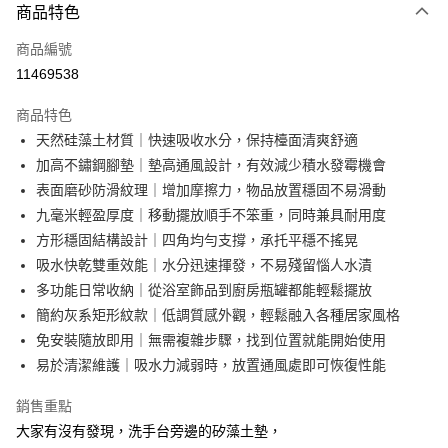
商品特色
信用卡一次付款
商品編號
超商取貨付款
11469538
LINE Pay
商品特色
Apple Pay
天然硅藻土材質｜快速吸收水分，保持檯面清爽舒適
加高不鏽鋼腳墊｜墊高通風設計，有效減少積水發霉機會
街口支付
表面磨砂防滑紋理｜增加摩擦力，物品放置穩固不易滑動
悠遊付
九毫米輕盈厚度｜移動擺放順手不笨重，同時兼具耐用度
方形穩固結構設計｜四角均勻支撐，承托平穩不搖晃
AFTEE先享後付
吸水快乾雙重效能｜水分迅速揮發，不易殘留惱人水漬
相關說明
多功能日常收納｜從浴室飾品到廚房瓶罐都能輕鬆擺放
【關於「AFTEE先享後付」】
ATM付款
AFTEE先享後付是「在收到商品之後才付款」的支付方式。 讓您購物簡單
簡約灰系矩形紋款｜低調質感外觀，輕鬆融入各種居家風格
便利好安心！
免安裝隨放即用｜無需複雜步驟，找到位置就能開始使用
１．簡單：不需註冊會員、不需綁卡、不需儲值。
運送方式
易於清潔維護｜吸水力減弱時，放置通風處即可恢復性能
２．便利：只要手機號碼，簡訊認證，即可結帳。
３．安心：先確認商品／服務後，再付款。
全家取貨付款
銷售重點
每筆NT$60，滿NT$499(含以上)免運費
【「AFTEE先享後付」結帳流程】
大家有沒有發現，洗手台旁邊的矽藻土墊，
１．於結帳方式選擇「AFTEE先享後付」後，將跳轉至「AFTEE先享後付」