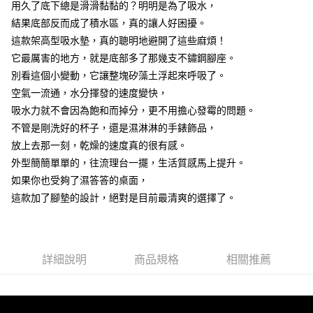
7-11取貨付款
用久了底下總是滑滑黏黏的？明明是為了吸水，
結帳頁面，進行簡訊認證並確認金額後，即可完成結帳。
２．訂單成立數日內，您將收到繳費通知簡訊。
每筆NT$60，滿NT$499(含以上)免運費
結果底部反而成了積水區，真的讓人好困擾。
３．收到繳費通知簡訊後14天內，點擊此簡訊中的連結，可透過四大超商／
這款架高型吸水墊，真的聰明地避開了這些麻煩！
ATM／網路銀行／等多元方式進行付款，方視為交易完成。
7-11取貨(快速到店)
※ 請注意：結帳手續完成當下不需立刻繳費，但若您需要取消訂單，請聯絡
它最厲害的地方，就是底部多了那幾支不鏽鋼腳座。
每筆NT$115
購買商品的店家。未經商家同意取消之訂單仍視為有效，需透過AFTEE先享
別看這個小變動，它讓整塊矽藻土浮起來呼吸了。
後付繳納相關費用。
空氣一流通，水分揮發的速度變快，
宅配
※ 交易是否成功請以「AFTEE先享後付 」之結帳頁面顯示為準，若有關於
是否繳費成功／繳費後需取消欲退款等相關疑問，請聯繫「AFTEE先享後付
吸水力就不會因為飽和而掉分，更不用擔心發霉的問題。
每筆NT$100，滿NT$799(含以上)免運費
客戶支援中心」
https://netprotections.freshdesk.com/support/home
不管是剛洗好的杯子，還是濕淋淋的手錶飾品，
離島宅配
【注意事項】
放上去那一刻，乾燥的速度真的很有感。
１．透過由恩沛科技股份有限公司提供之「AFTEE先享後付」服務完成之交
每筆NT$150
外型簡簡單單的，往流理台一擺，生活質感馬上提升。
易，需依本服務之必要範圍內提供個人資料，並將交易相關給付款項請求債
如果你也受夠了濕答答的桌面，
權轉讓予恩沛科技股份有限公司。
２．關於個人資料處理事宜，請瀏覽以下網址：
這款加了腳墊的設計，絕對是目前最清爽的選擇了。
https://aftee.tw/terms/#terms3
３．未成年的使用者請事先徵得法定代理人或監護人之同意方可使用
「AFTEE先享後付」，若未經同意申辦者引起之損失，本公司不負相關責
任。
４．使用「AFTEE先享後付」時，將依據個別帳號之用戶狀況，依本公司即
詳細說明
商品規格
相關推薦
時審查核予不同之上限額度；若仍有額度不足之情形，本公司將視審查結果
請求用戶進行身份認證。
５．嚴禁一人註冊多個帳號或使用他人資訊註冊。若發現惡意使用之情形，
恩沛科技股份有限公司將有權停止該用戶之使用額度並採取法律行動。