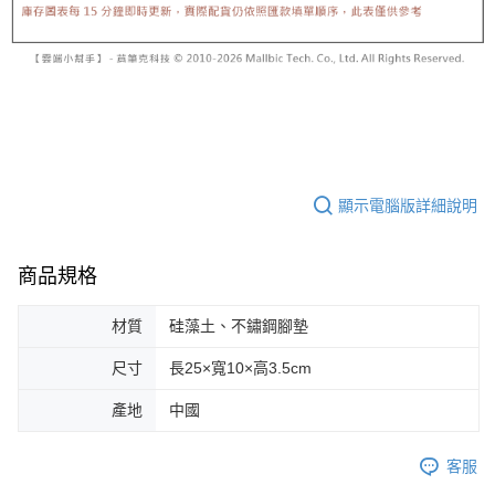
顯示電腦版詳細說明
商品規格
材質
硅藻土、不鏽鋼腳墊
尺寸
長25×寬10×高3.5cm
產地
中國
客服