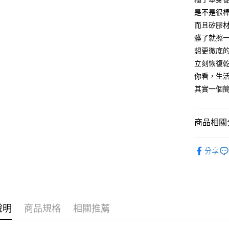
付客戶支
每筆NT$1
是不是很
【注意事
而且矽膠
離島宅配
１．透過由
髒了就擦
交易，需
每筆NT$1
求債權轉
想更徹底
２．關於
立刻恢復
https://aft
你看，生
３．未成
「AFTE
其實一個
任。
４．使用「
即時審查
商品相關分
結果請求
５．嚴禁
形，恩沛
居家收納
動。
分享
人氣商品
新品上架
說明
商品規格
相關推薦