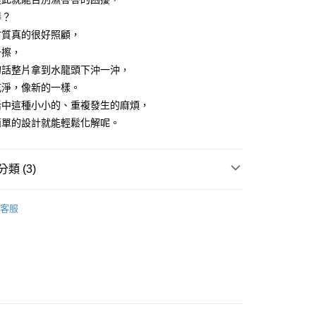
援中心」
https://netprotections.freshdesk.com/support/home
00，滿NT$799(含以上)免運費
棒？
項】
材質真的很好照顧，
恩沛科技股份有限公司提供之「AFTEE先享後付」服務完成之
一擦，
依本服務之必要範圍內提供個人資料，並將交易相關給付款項請
50
讓予恩沛科技股份有限公司。
的話整片拿到水龍頭下沖一沖，
個人資料處理事宜，請瀏覽以下網址：
乾淨，像新的一樣。
ee.tw/terms/#terms3
活中這種小小的、重複發生的麻煩，
年的使用者請事先徵得法定代理人或監護人之同意方可使用
E先享後付」，若未經同意申辦者引起之損失，本公司不負相關責
簡單的設計就能輕鬆化解呢。
AFTEE先享後付」時，將依據個別帳號之用戶狀況，依本公司
核予不同之上限額度；若仍有額度不足之情形，本公司將視審查
類 (3)
用戶進行身份認證。
一人註冊多個帳號或使用他人資訊註冊。若發現惡意使用之情
科技股份有限公司將有權停止該用戶之使用額度並採取法律行
其他收納用品
客服
推薦