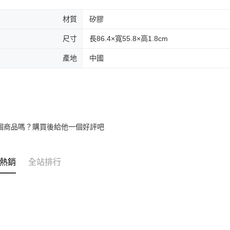
材質
矽膠
尺寸
長86.4×寬55.8×高1.8cm
產地
中國
個商品嗎？購買後給他一個好評吧
熱銷
全站排行