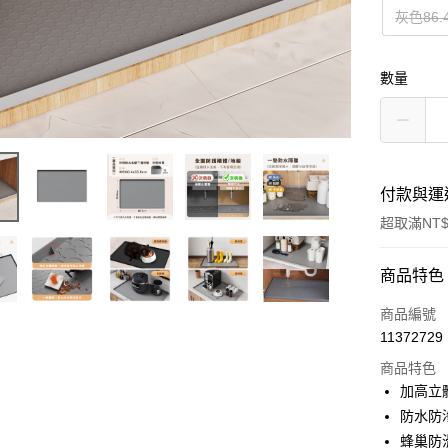
灰色86.4
數量
付款與運
超取滿NT$
付款方式
商品特色
信用卡一
商品編號
11372729
超商取貨
商品特色
LINE Pay
加高立
防水防
Apple Pay
蜂巢防