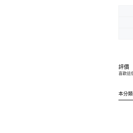
評價
喜歡這
本分類