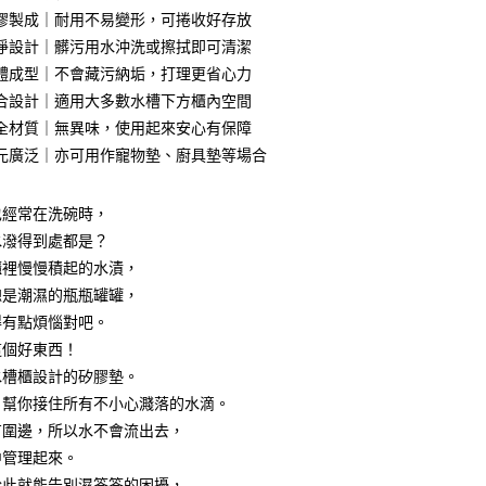
膠製成｜耐用不易變形，可捲收好存放
淨設計｜髒污用水沖洗或擦拭即可清潔
體成型｜不會藏污納垢，打理更省心力
享後付
合設計｜適用大多數水槽下方櫃內空間
全材質｜無異味，使用起來安心有保障
FTEE先享後付」】
元廣泛｜亦可用作寵物墊、廚具墊等場合
先享後付是「在收到商品之後才付款」的支付方式。 讓您購物簡單
心！
：不需註冊會員、不需綁卡、不需儲值。
也經常在洗碗時，
：只要手機號碼，簡訊認證，即可結帳。
：先確認商品／服務後，再付款。
水潑得到處都是？
付款
櫃裡慢慢積起的水漬，
EE先享後付」結帳流程】
0，滿NT$499(含以上)免運費
總是潮濕的瓶瓶罐罐，
方式選擇「AFTEE先享後付」後，將跳轉至「AFTEE先享後
頁面，進行簡訊認證並確認金額後，即可完成結帳。
得有點煩惱對吧。
付款
成立數日內，您將收到繳費通知簡訊。
這個好東西！
費通知簡訊後14天內，點擊此簡訊中的連結，可透過四大超商
0，滿NT$499(含以上)免運費
網路銀行／等多元方式進行付款，方視為交易完成。
水槽櫃設計的矽膠墊。
：結帳手續完成當下不需立刻繳費，但若您需要取消訂單，請聯
，幫你接住所有不小心濺落的水滴。
(快速到店)
的店家。未經商家同意取消之訂單仍視為有效，需透過AFTEE
有圍邊，所以水不會流出去，
繳納相關費用。
15
否成功請以「AFTEE先享後付 」之結帳頁面顯示為準，若有關於
中管理起來。
功／繳費後需取消欲退款等相關疑問，請聯繫「AFTEE先享後
從此就能告別濕答答的困擾，