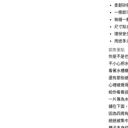
街口支付
柔韌矽
一擦即
悠遊付
無縫一
AFTEE先
尺寸貼
相關說明
環保安
【關於「A
ATM付款
用途多
AFTEE
便利好安
銷售重點
１．簡單
你是不是
２．便利
運送方式
３．安心
不小心把
全家取貨
看著水槽
【「AFT
每筆NT$6
還有那些
１．於結帳
付」結帳
心裡總覺
7-11取貨
２．訂單
給你看看
３．收到繳
每筆NT$6
／ATM／
一片專為
※ 請注意
鋪在下面
7-11取貨
絡購買商品
因為四周
先享後付
每筆NT$1
※ 交易是
統統被集
是否繳費成
宅配
櫃子本身