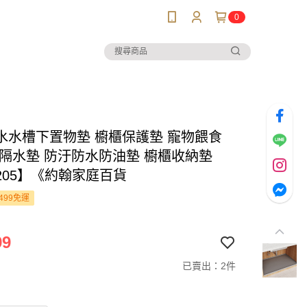
0
水水槽下置物墊 櫥櫃保護墊 寵物餵食
具隔水墊 防汙防水防油墊 櫥櫃收納墊
205】《約翰家庭百貨
499免運
99
已賣出：2件