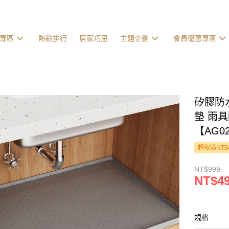
專區
熱銷排行
居家巧思
主題企劃
會員優惠專區
矽膠防
墊 雨
【AG0
超取滿NT$
NT$999
NT$4
規格