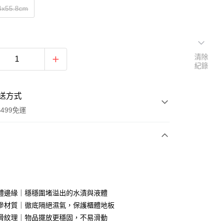
x55.8cm
清除
紀錄
送方式
499免運
次付款
付款
體邊緣｜穩穩圍堵溢出的水漬與液體
滲材質｜徹底隔絕濕氣，保護櫃體地板
滑紋理｜物品擺放更穩固，不易滑動