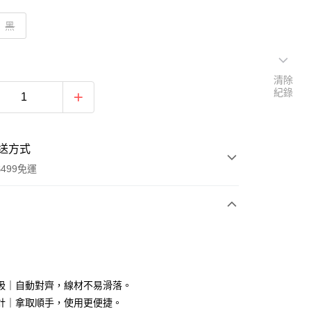
黑
清除
紀錄
送方式
499免運
次付款
付款
吸｜自動對齊，線材不易滑落。
計｜拿取順手，使用更便捷。