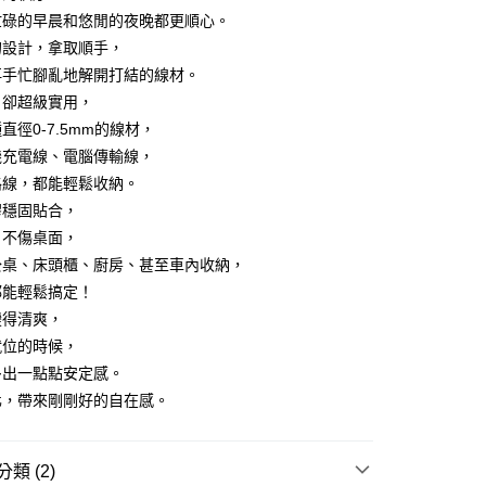
功／繳費後需取消欲退款等相關疑問，請聯繫「AFTEE先享後
忙碌的早晨和悠閒的夜晚都更順心。
援中心」
https://netprotections.freshdesk.com/support/home
00，滿NT$799(含以上)免運費
的設計，拿取順手，
項】
再手忙腳亂地解開打結的線材。
恩沛科技股份有限公司提供之「AFTEE先享後付」服務完成之
，卻超級實用，
依本服務之必要範圍內提供個人資料，並將交易相關給付款項請
50
讓予恩沛科技股份有限公司。
直徑0-7.5mm的線材，
個人資料處理事宜，請瀏覽以下網址：
機充電線、電腦傳輸線，
ee.tw/terms/#terms3
路線，都能輕鬆收納。
年的使用者請事先徵得法定代理人或監護人之同意方可使用
E先享後付」，若未經同意申辦者引起之損失，本公司不負相關責
膠穩固貼合，
，不傷桌面，
AFTEE先享後付」時，將依據個別帳號之用戶狀況，依本公司
核予不同之上限額度；若仍有額度不足之情形，本公司將視審查
公桌、床頭櫃、廚房、甚至車內收納，
用戶進行身份認證。
都能輕鬆搞定！
一人註冊多個帳號或使用他人資訊註冊。若發現惡意使用之情
變得清爽，
科技股份有限公司將有權停止該用戶之使用額度並採取法律行
就位的時候，
多出一點點安定感。
化，帶來剛剛好的自在感。
類 (2)