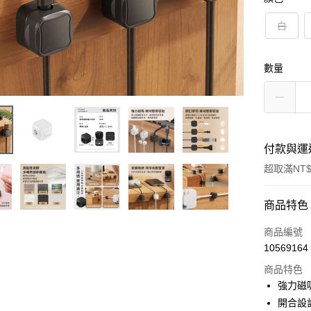
白
數量
付款與運
超取滿NT$
付款方式
商品特色
信用卡一
商品編號
10569164
超商取貨
商品特色
LINE Pay
強力磁
開合設
Apple Pay