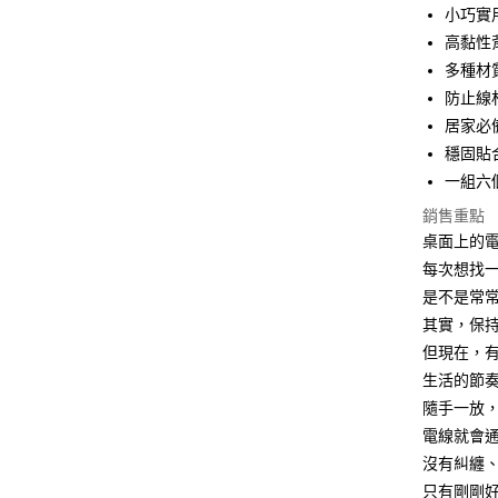
小巧實用
街口支付
高黏性
多種材
悠遊付
防止線
AFTEE先
居家必
相關說明
穩固貼
【關於「A
ATM付款
一組六
AFTEE
便利好安
銷售重點
１．簡單
桌面上的
２．便利
運送方式
３．安心
每次想找
全家取貨
是不是常
【「AFT
每筆NT$6
其實，保
１．於結帳
付」結帳
但現在，
7-11取貨
２．訂單
生活的節
３．收到繳
每筆NT$6
／ATM／
隨手一放
※ 請注意
電線就會
7-11取貨
絡購買商品
沒有糾纏
先享後付
每筆NT$1
※ 交易是
只有剛剛