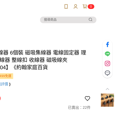
0
線器 6個裝 磁吸集線器 電線固定器 理
整線器 整線扣 收線器 磁吸線夾
104】《約翰家庭百貨
499免運
則評價
)
9
已賣出：22件