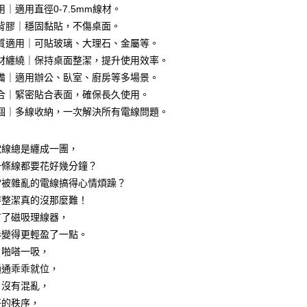
｜適用直徑0-7.5mm線材。
背膠｜穩固黏貼，不傷桌面。
質適用｜可貼玻璃、大理石、金屬等。
材纏繞｜保持桌面整潔，提升使用效率。
享後付
備｜適用辦公、臥室、廚房等多場景。
合｜緊密貼合表面，確保長久使用。
FTEE先享後付」】
個｜多線收納，一次解決所有電線問題。
先享後付是「在收到商品之後才付款」的支付方式。 讓您購物簡單
心！
：不需註冊會員、不需綁卡、不需儲值。
電線總是纏成一團，
：只要手機號碼，簡訊認證，即可結帳。
：先確認商品／服務後，再付款。
一條線都要花好幾分鐘？
付款
常被雜亂的電線搞得心情煩躁？
EE先享後付」結帳流程】
0，滿NT$499(含以上)免運費
持整潔真的沒那麼難！
方式選擇「AFTEE先享後付」後，將跳轉至「AFTEE先享後
頁面，進行簡訊認證並確認金額後，即可完成結帳。
有了磁吸理線器，
付款
成立數日內，您將收到繳費通知簡訊。
奏變得更輕盈了一點。
費通知簡訊後14天內，點擊此簡訊中的連結，可透過四大超商
0，滿NT$499(含以上)免運費
網路銀行／等多元方式進行付款，方視為交易完成。
，啪嗒一吸，
：結帳手續完成當下不需立刻繳費，但若您需要取消訂單，請聯
通通乖乖就位，
(快速到店)
的店家。未經商家同意取消之訂單仍視為有效，需透過AFTEE
、沒有混亂，
繳納相關費用。
15
否成功請以「AFTEE先享後付 」之結帳頁面顯示為準，若有關於
好的秩序，