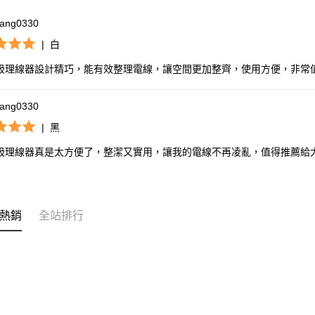
ang0330
|
白
吸理線器設計精巧，能有效整理電線，讓空間更加整齊，使用方便，非常
ang0330
|
黑
吸理線器真是太方便了，整潔又實用，讓我的電線不再凌亂，值得推薦給
熱銷
全站排行