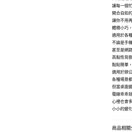
是否繳費成
宅配
讓每一個
付客戶支
每筆NT$1
開合自如
【注意事
讓你不用
離島宅配
１．透過由
體積小巧
交易，需
每筆NT$1
求債權轉
適用於各種
２．關於
不論是手
https://aft
甚至是網
３．未成
「AFTE
高黏性背
任。
黏貼簡單
４．使用「
即時審查
適用於辦
結果請求
各種場景
５．嚴禁
但當桌面
形，恩沛
動。
電線乖乖
心裡也會
小小的變
商品相關分