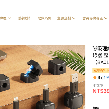
專區
熱銷排行
居家巧思
主題企劃
會員優惠專區
磁吸理
線器 
【BA0
超取滿NT$
5 (
2
NT$79
NT$3
顏色