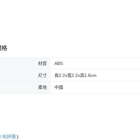
規格
材質
ABS
尺寸
長2.2x寬2.2x高1.6cm
產地
中國
2
則評價
)