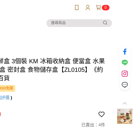
0
盒 3個裝 KM 冰箱收納盒 便當盒 水果
盒 密封盒 食物儲存盒【ZL0105】《約
百貨
499免運
則評價
)
9
已賣出：4件