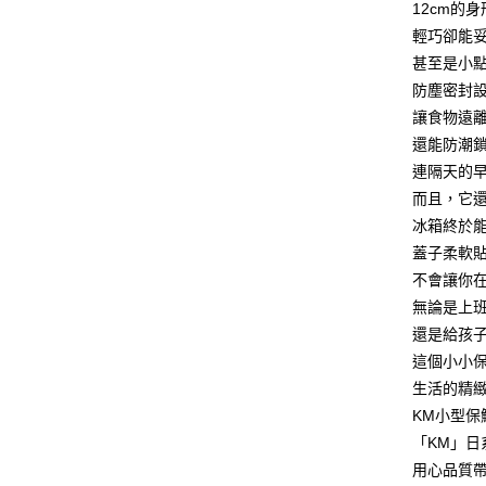
是否繳費成
12cm的
宅配
付客戶支
輕巧卻能
每筆NT$1
甚至是小
【注意事
離島宅配
１．透過由
防塵密封
交易，需
每筆NT$1
讓食物遠
求債權轉
還能防潮
２．關於
https://aft
連隔天的
３．未成
而且，它
「AFTE
任。
冰箱終於
４．使用「
蓋子柔軟
即時審查
不會讓你
結果請求
５．嚴禁
無論是上
形，恩沛
還是給孩
動。
這個小小
生活的精
KM小型
「KM」日
用心品質