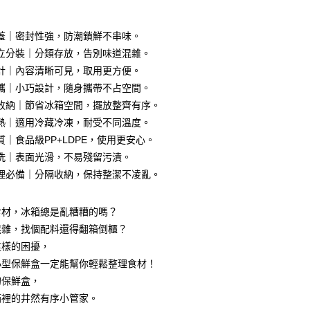
蓋｜密封性強，防潮鎖鮮不串味。
立分裝｜分類存放，告別味道混雜。
計｜內容清晰可見，取用更方便。
享後付
攜｜小巧設計，隨身攜帶不占空間。
FTEE先享後付」】
收納｜節省冰箱空間，擺放整齊有序。
先享後付是「在收到商品之後才付款」的支付方式。 讓您購物簡單
熱｜適用冷藏冷凍，耐受不同溫度。
心！
質｜食品級PP+LDPE，使用更安心。
：不需註冊會員、不需綁卡、不需儲值。
：只要手機號碼，簡訊認證，即可結帳。
洗｜表面光滑，不易殘留污漬。
：先確認商品／服務後，再付款。
理必備｜分隔收納，保持整潔不凌亂。
付款
EE先享後付」結帳流程】
0，滿NT$499(含以上)免運費
方式選擇「AFTEE先享後付」後，將跳轉至「AFTEE先享後
食材，冰箱總是亂糟糟的嗎？
頁面，進行簡訊認證並確認金額後，即可完成結帳。
付款
成立數日內，您將收到繳費通知簡訊。
混雜，找個配料還得翻箱倒櫃？
費通知簡訊後14天內，點擊此簡訊中的連結，可透過四大超商
0，滿NT$499(含以上)免運費
這樣的困擾，
網路銀行／等多元方式進行付款，方視為交易完成。
小型保鮮盒一定能幫你輕鬆整理食材！
：結帳手續完成當下不需立刻繳費，但若您需要取消訂單，請聯
(快速到店)
的店家。未經商家同意取消之訂單仍視為有效，需透過AFTEE
的保鮮盒，
繳納相關費用。
15
箱裡的井然有序小管家。
否成功請以「AFTEE先享後付 」之結帳頁面顯示為準，若有關於