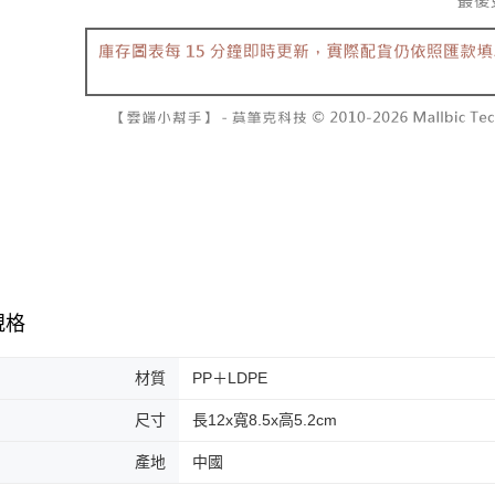
規格
材質
PP＋LDPE
尺寸
長12x寬8.5x高5.2cm
產地
中國