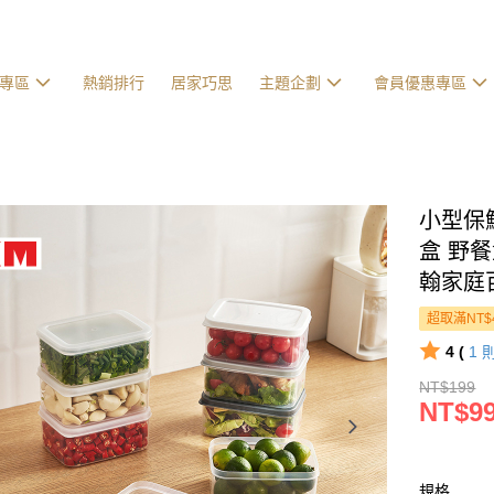
專區
熱銷排行
居家巧思
主題企劃
會員優惠專區
小型保鮮
盒 野餐
翰家庭
超取滿NT$
4 (
1
NT$199
NT$9
規格