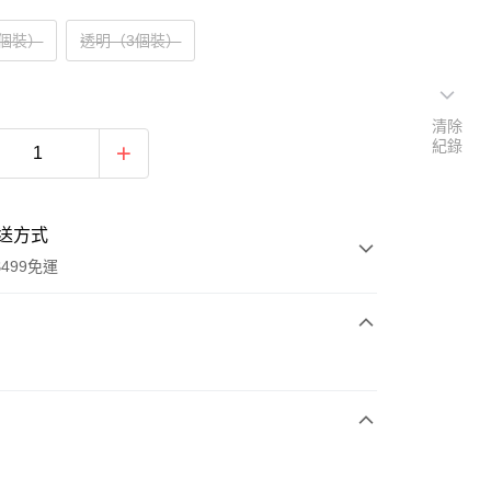
3個裝）
透明（3個裝）
清除
紀錄
送方式
499免運
次付款
付款