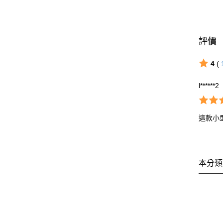
評價
4
(
l******2
這款小
本分類