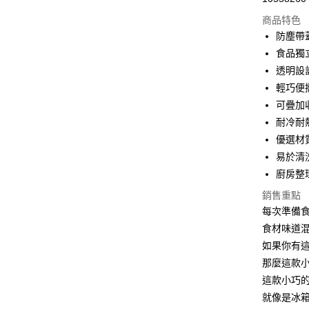
商品特色
街口支付
防塵帶
悠遊付
食品獨
透明設
AFTEE先
輕巧便
相關說明
【關於「A
可疊加
ATM付款
AFTEE
耐冷耐
便利好安
優選材
１．簡單
２．便利
易於清
運送方式
３．安心
廚房整
全家取貨
【「AFT
銷售重點
每筆NT$6
１．於結帳
每次準備
付」結帳
7-11取貨
２．訂單
食材味道
３．收到繳
每筆NT$6
如果你有
／ATM／
那麼這款
※ 請注意
7-11取貨
絡購買商品
這款小巧
先享後付
每筆NT$1
就像是冰
※ 交易是