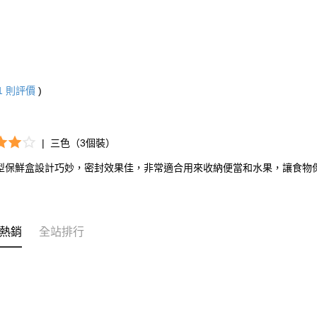
1
則評價
)
|
三色（3個裝）
型保鮮盒設計巧妙，密封效果佳，非常適合用來收納便當和水果，讓食物
熱銷
全站排行