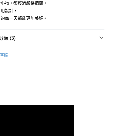
活小物，都經過嚴格把關，
實用設計，
您的每一天都能更加美好。
類 (3)
儲物罐、保鮮盒、袋、蓋
客服
【KM】日系居家小物