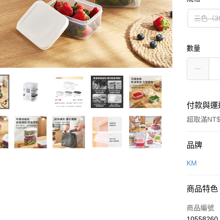
三色（
數量
付款與運
超取滿NT$
付款方式
品牌
信用卡一
KM
超商取貨
商品特色
LINE Pay
商品編號
Apple Pay
10558260