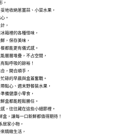
功／繳費後需取消欲退款等相關疑問，請聯繫「AFTEE先享後
身形，
援中心」
https://netprotections.freshdesk.com/support/home
妥妥地收納蔥薑蒜、小菜水果，
00，滿NT$799(含以上)免運費
點心。
項】
恩沛科技股份有限公司提供之「AFTEE先享後付」服務完成之
設計，
依本服務之必要範圍內提供個人資料，並將交易相關給付款項請
50
離冰箱裡的各種怪味，
讓予恩沛科技股份有限公司。
鎖鮮，保存美味，
個人資料處理事宜，請瀏覽以下網址：
ee.tw/terms/#terms3
早餐都能更有儀式感。
年的使用者請事先徵得法定代理人或監護人之同意方可使用
還能層層堆疊，不占空間，
E先享後付」，若未經同意申辦者引起之損失，本公司不負相關責
能有點呼吸的餘裕！
AFTEE先享後付」時，將依據個別帳號之用戶狀況，依本公司
貼合，開合順手，
核予不同之上限額度；若仍有額度不足之情形，本公司將視審查
在忙碌的早晨與盒蓋奮戰。
用戶進行身份認證。
一人註冊多個帳號或使用他人資訊註冊。若發現惡意使用之情
班帶點心、週末野餐裝水果，
科技股份有限公司將有權停止該用戶之使用額度並採取法律行
子準備健康小零食，
保鮮盒都能輕鬆勝任。
緻感，往往藏在這些小細節裡。
保鮮盒，讓每一口新鮮都值得期待！
系居家小物，
帶來精緻生活，