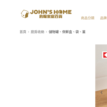
商品分類
品牌
首頁
廚房收納
儲物罐、保鮮盒、袋、蓋