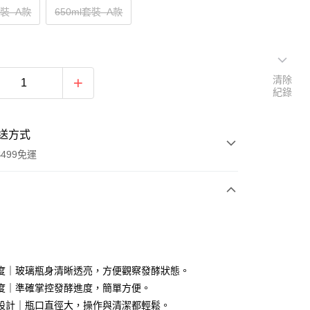
套裝–A款
650ml套裝–A款
清除
紀錄
送方式
499免運
次付款
付款
度｜玻璃瓶身清晰透亮，方便觀察發酵狀態。
度｜準確掌控發酵進度，簡單方便。
設計｜瓶口直徑大，操作與清潔都輕鬆。