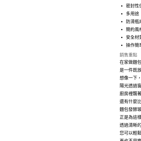
街口支付
密封性
多用途
悠遊付
防滑瓶
AFTEE先
簡約風
相關說明
安全材
【關於「A
ATM付款
操作簡
AFTEE
便利好安
銷售重點
１．簡單
在家做麵
２．便利
運送方式
３．安心
是一件既
全家取貨
想像一下
【「AFT
每筆NT$6
陽光透過
１．於結帳
付」結帳
廚房裡飄
7-11取貨
２．訂單
還有什麼
３．收到繳
每筆NT$6
／ATM／
麵包發酵
※ 請注意
正是為這
7-11取貨
絡購買商品
透過清晰
先享後付
每筆NT$1
※ 交易是
您可以輕
是否繳費成
宅配
再也不用