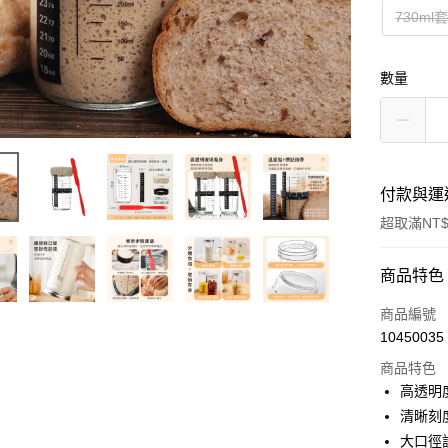
730ml
數量
付款與運
超取滿NT$
付款方式
商品特色
信用卡一
商品編號
10450035
超商取貨
商品特色
LINE Pay
高透明
清晰刻
Apple Pay
大口徑