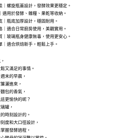
佳｜螺旋瓶蓋設計，發酵效果更穩定。
｜適用於發酵、雜糧、果乾等收納。
底｜瓶底加厚設計，穩固耐用。
享後付
格｜適合日常廚房使用，美觀實用。
質｜玻璃瓶身健康無毒，使用更安心。
FTEE先享後付」】
單｜適合烘焙新手，輕鬆上手。
先享後付是「在收到商品之後才付款」的支付方式。 讓您購物簡單
心！
：不需註冊會員、不需綁卡、不需儲值。
包，
：只要手機號碼，簡訊認證，即可結帳。
：先確認商品／服務後，再付款。
放鬆又滿足的事情。
付款
，週末的早晨，
EE先享後付」結帳流程】
0，滿NT$499(含以上)免運費
窗簾灑進來，
方式選擇「AFTEE先享後付」後，將跳轉至「AFTEE先享後
頁面，進行簡訊認證並確認金額後，即可完成結帳。
著麵包的香氣，
付款
成立數日內，您將收到繳費通知簡訊。
比這更愉快的呢？
費通知簡訊後14天內，點擊此簡訊中的連結，可透過四大超商
0，滿NT$499(含以上)免運費
網路銀行／等多元方式進行付款，方視為交易完成。
玻璃罐，
：結帳手續完成當下不需立刻繳費，但若您需要取消訂單，請聯
樣的時刻設計的。
(快速到店)
的店家。未經商家同意取消之訂單仍視為有效，需透過AFTEE
的刻度和大口徑設計，
繳納相關費用。
15
否成功請以「AFTEE先享後付 」之結帳頁面顯示為準，若有關於
鬆掌握發酵過程，
功／繳費後需取消欲退款等相關疑問，請聯繫「AFTEE先享後
擔心酵母的狀況難以掌控。