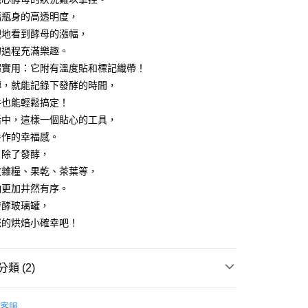
援中心」
https://netprotections.freshdesk.com/support/home
00，滿NT$799(含以上)免運費
璃瓶身的高透明度，
項】
觀地看到酵母的漲幅，
恩沛科技股份有限公司提供之「AFTEE先享後付」服務完成之
的過程充滿樂趣。
依本服務之必要範圍內提供個人資料，並將交易相關給付款項請
50
讓予恩沛科技股份有限公司。
超實用：它附有溫度貼和標記織帶！
個人資料處理事宜，請瀏覽以下網址：
轉，就能記錄下發酵的時間，
ee.tw/terms/#terms3
手也能輕鬆搞定！
年的使用者請事先徵得法定代理人或監護人之同意方可使用
E先享後付」，若未經同意申辦者引起之損失，本公司不負相關責
活中，這樣一個貼心的工具，
手作的幸福感。
AFTEE先享後付」時，將依據個別帳號之用戶狀況，依本公司
核予不同之上限額度；若仍有額度不足之情形，本公司將視審查
，除了發酵，
用戶進行身份認證。
放雜糧、果乾、茶葉等，
一人註冊多個帳號或使用他人資訊註冊。若發現惡意使用之情
納更加井然有序。
科技股份有限公司將有權停止該用戶之使用額度並採取法律行
發酵玻璃罐，
您的烘焙小確幸吧！
類 (2)
料理器具
客服