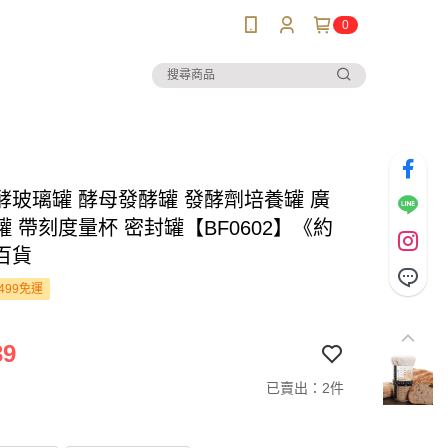
0
酵玻璃罐 酵母發酵罐 發酵劑培養罐 廣
 帶刻度量杯 密封罐【BF0602】《約
百貨
499免運
39
已賣出：2件