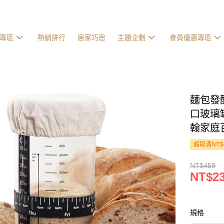
專區
熱銷排行
居家巧思
主題企劃
會員優惠專區
麵包發
口玻璃罐
翰家庭
超取滿NT$
NT$459
NT$2
規格