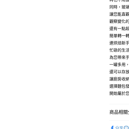
付客戶支
每筆NT$1
同時，玻
【注意事
讓您能直
離島宅配
１．透過由
觀察變化
交易，需
每筆NT$1
求債權轉
還有一點
２．關於
簡單轉一
https://aft
連烘焙新
３．未成
「AFTE
忙碌的生
任。
為您帶來
４．使用「
即時審查
一罐多用
結果請求
還可以存
５．嚴禁
讓廚房收
形，恩沛
動。
選擇麵包
開始屬於
商品相關分
廚房用品
分享