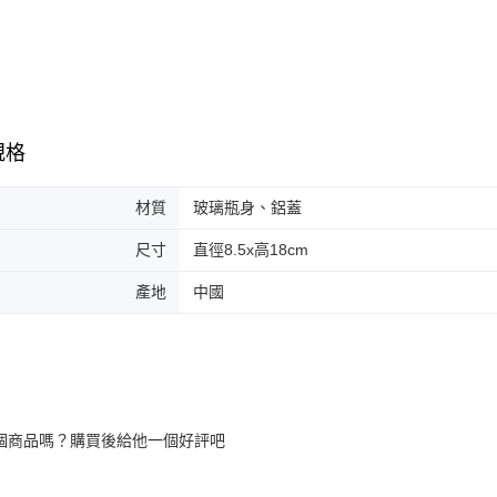
規格
材質
玻璃瓶身、鋁蓋
尺寸
直徑8.5x高18cm
產地
中國
個商品嗎？購買後給他一個好評吧