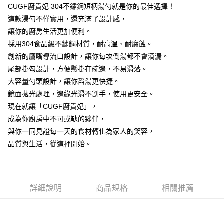
１．於結帳方式選擇「AFTEE先享後付」後，將跳轉至「AFTEE先享後付」
CUGF廚貴妃 304不鏽鋼短柄湯勺就是你的最佳選擇！
7-11取貨付款
結帳頁面，進行簡訊認證並確認金額後，即可完成結帳。
這款湯勺不僅實用，還充滿了設計感，
２．訂單成立數日內，您將收到繳費通知簡訊。
每筆NT$60，滿NT$499(含以上)免運費
讓你的廚房生活更加便利。
３．收到繳費通知簡訊後14天內，點擊此簡訊中的連結，可透過四大超商／
ATM／網路銀行／等多元方式進行付款，方視為交易完成。
採用304食品級不鏽鋼材質，耐高溫、耐腐蝕。
7-11取貨(快速到店)
※ 請注意：結帳手續完成當下不需立刻繳費，但若您需要取消訂單，請聯絡
創新的鷹嘴導流口設計，讓你每次倒湯都不會滴漏。
每筆NT$115
購買商品的店家。未經商家同意取消之訂單仍視為有效，需透過AFTEE先享
後付繳納相關費用。
尾部掛勾設計，方便懸掛在碗邊，不易滑落。
宅配
※ 交易是否成功請以「AFTEE先享後付 」之結帳頁面顯示為準，若有關於
大容量勺頭設計，讓你舀湯更快捷。
是否繳費成功／繳費後需取消欲退款等相關疑問，請聯繫「AFTEE先享後付
每筆NT$100，滿NT$799(含以上)免運費
鏡面拋光處理，邊緣光滑不割手，使用更安全。
客戶支援中心」
https://netprotections.freshdesk.com/support/home
現在就讓「CUGF廚貴妃」，
離島宅配
【注意事項】
成為你廚房中不可或缺的夥伴，
１．透過由恩沛科技股份有限公司提供之「AFTEE先享後付」服務完成之交
每筆NT$150
易，需依本服務之必要範圍內提供個人資料，並將交易相關給付款項請求債
與你一同見證每一天的食材轉化為家人的笑容，
權轉讓予恩沛科技股份有限公司。
品質與生活，從這裡開始。
２．關於個人資料處理事宜，請瀏覽以下網址：
https://aftee.tw/terms/#terms3
３．未成年的使用者請事先徵得法定代理人或監護人之同意方可使用
「AFTEE先享後付」，若未經同意申辦者引起之損失，本公司不負相關責
任。
詳細說明
商品規格
相關推薦
４．使用「AFTEE先享後付」時，將依據個別帳號之用戶狀況，依本公司即
時審查核予不同之上限額度；若仍有額度不足之情形，本公司將視審查結果
請求用戶進行身份認證。
５．嚴禁一人註冊多個帳號或使用他人資訊註冊。若發現惡意使用之情形，