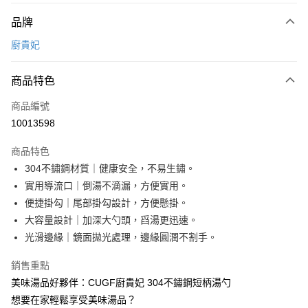
付款方式
品牌
信用卡一次付款
廚貴妃
超商取貨付款
商品特色
LINE Pay
商品編號
Apple Pay
10013598
街口支付
商品特色
悠遊付
304不鏽鋼材質｜健康安全，不易生鏽。
AFTEE先享後付
實用導流口｜倒湯不滴漏，方便實用。
相關說明
便捷掛勾｜尾部掛勾設計，方便懸掛。
【關於「AFTEE先享後付」】
大容量設計｜加深大勺頭，舀湯更迅速。
ATM付款
AFTEE先享後付是「在收到商品之後才付款」的支付方式。 讓您購物簡單
光滑邊緣｜鏡面拋光處理，邊緣圓潤不割手。
便利好安心！
１．簡單：不需註冊會員、不需綁卡、不需儲值。
運送方式
銷售重點
２．便利：只要手機號碼，簡訊認證，即可結帳。
３．安心：先確認商品／服務後，再付款。
全家取貨付款
美味湯品好夥伴：CUGF廚貴妃 304不鏽鋼短柄湯勺
想要在家輕鬆享受美味湯品？
每筆NT$60，滿NT$499(含以上)免運費
【「AFTEE先享後付」結帳流程】