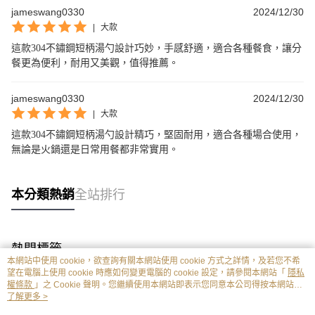
jameswang0330
2024/12/30
|
大款
這款304不鏽鋼短柄湯勺設計巧妙，手感舒適，適合各種餐食，讓分
餐更為便利，耐用又美觀，值得推薦。
jameswang0330
2024/12/30
|
大款
這款304不鏽鋼短柄湯勺設計精巧，堅固耐用，適合各種場合使用，
無論是火鍋還是日常用餐都非常實用。
本分類熱銷
全站排行
熱門標籤
本網站中使用 cookie，欲查詢有關本網站使用 cookie 方式之詳情，及若您不希
望在電腦上使用 cookie 時應如何變更電腦的 cookie 設定，請參閱本網站「
隱私
權條款
」之 Cookie 聲明。您繼續使用本網站即表示您同意本公司得按本網站使
用條款之 Cookie 聲明使用 cookie。
了解更多 >