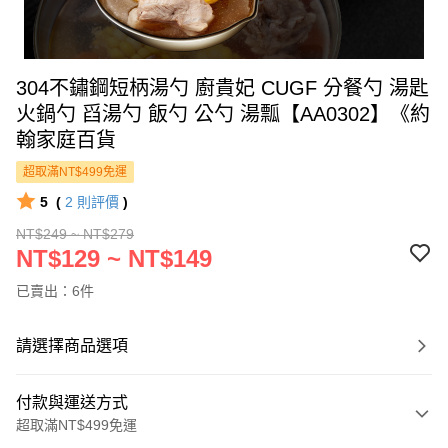
304不鏽鋼短柄湯勺 廚貴妃 CUGF 分餐勺 湯匙
火鍋勺 舀湯勺 飯勺 公勺 湯瓢【AA0302】《約
翰家庭百貨
超取滿NT$499免運
5
(
2
則評價
)
NT$249 ~ NT$279
NT$129 ~ NT$149
已賣出：6件
請選擇商品選項
付款與運送方式
超取滿NT$499免運