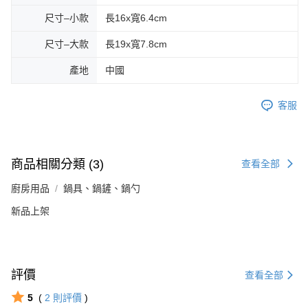
尺寸–小款
長16x寬6.4cm
尺寸–大款
長19x寬7.8cm
產地
中國
客服
商品相關分類 (3)
查看全部
廚房用品
鍋具、鍋鏟、鍋勺
新品上架
評價
查看全部
5
(
2
則評價
)